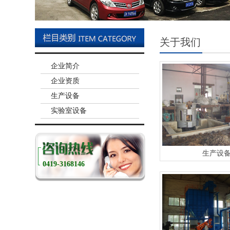
关于我们
企业简介
企业资质
生产设备
实验室设备
生产设
0419-3168146