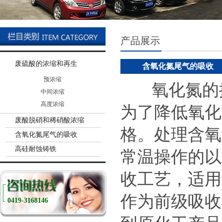
产品展示
废硫酸的浓缩和再生
含氧化氮尾气的吸收
预浓缩
氧化氮的排
中间浓缩
高度浓缩
为了降低氧化
废酸脱硝和稀硝酸浓缩
格。处理含氧
含氧化氮尾气的吸收
高硅耐蚀铸铁
常温操作的以
收工艺，适用
作为前级吸收
0419-3168146